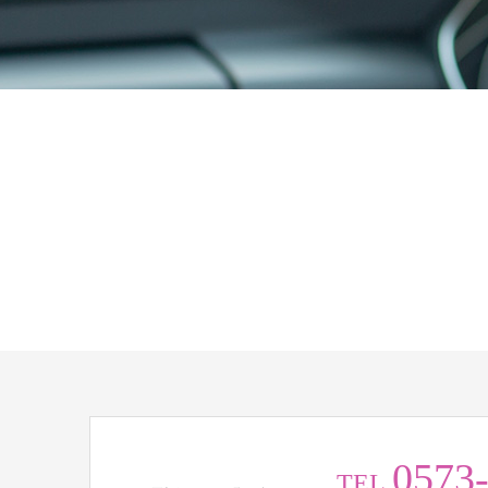
0573
TEL.